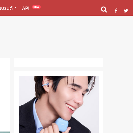
แบรนด์
API
NEW