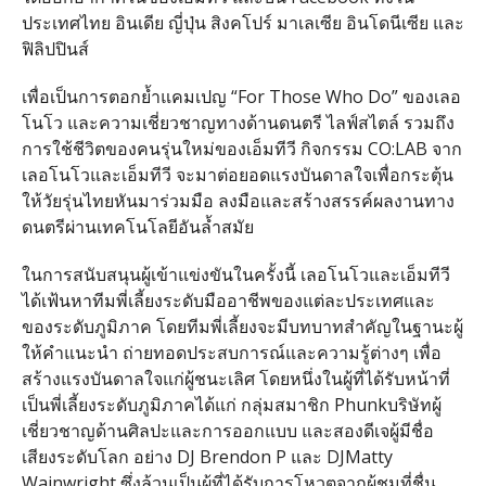
ประเทศไทย อินเดีย ญี่ปุ่น สิงคโปร์ มาเลเซีย อินโดนีเซีย และ
ฟิลิปปินส์
เพื่อเป็นการตอกย้ำแคมเปญ “For Those Who Do” ของเลอ
โนโว และความเชี่ยวชาญทางด้านดนตรี ไลฟ์สไตล์ รวมถึง
การใช้ชีวิตของคนรุ่นใหม่
ของเอ็มทีวี กิจกรรม CO:LAB จาก
เลอโนโวและเอ็มทีวี จะมาต่อยอดแรงบันดาลใจเพื่
อกระตุ้น
ให้วัยรุ่นไทยหันมาร่
วมมือ ลงมือและสร้างสรรค์
ผลงานทาง
ดนตรีผ่านเทคโนโลยีอั
นล้ำสมัย
ในการสนับสนุนผู้เข้าแข่งขั
นในครั้งนี้ เลอโนโวและเอ็มทีวี
ได้เฟ้นหาที
มพี่เลี้ยงระดับมืออาชีพของแต่
ละประเทศและ
ของระดับภูมิภาค โดยทีมพี่เลี้ยงจะมีบทบาทสำคั
ญในฐานะผู้
ให้คำแนะนำ ถ่ายทอดประสบการณ์และความรู้ต่
างๆ เพื่อ
สร้างแรงบันดาลใจแก่ผู้
ชนะเลิศ โดยหนึ่งในผู้ที่ได้รับหน้าที่
เป็นพี่เลี้ยงระดับภูมิภาคได้
แก่ กลุ่มสมาชิก Phunkบริษัทผู้
เชี่ยวชาญด้านศิ
ลปะและการออกแบบ และสองดีเจผู้มีชื่อ
เสียงระดั
บโลก อย่าง DJ Brendon P และ DJMatty
Wainwright ซึ่งล้วนเป็นผู้ที่ได้รั
บการโหวตจากผู้ชมที่ชื่น