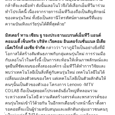
กล้าที่จะลงมือทำ ดังนั้นเลอโนโวจึงได้เลือกเอ็
มทีวีมาร่วม
ทำโปรเจ็คนี้ เนื่องจากรายการเอ็มทีวีเองถื
อเป็นสัญลักษณ์
ของคนรุ่นใหม่ ทั้งยังเป็นสถานีโทรทัศน์
ทางดนตรีที่มอบ
ความบันเทิงแก่วั
ยรุ่นได้ดีที่สุดด้วย”
มิสเตอร์ ทาน เซียน จู รองประธานแบรนด์เอ็มทีวี แอนด์
คอมเมดี้ เซ็นทรัล บริษัท เวียคอม อินเตอร์เนชั่นแนล มีเดีย
เน็ตเวิร์กส์ เอเชีย จำกัด
กล่าวว่า “เราภูมิใจเป็นอย่างยิ่งที่มี
โอกาสได้สร้างสัมพันธภาพกับกลุ่
มคนรุ่นใหม่ การร่วมมือ
กับเลอโนโวในครั้งนี้ เป็นการสะท้อนให้เห็นภาพลักษณ์
และ
จุดยืนที่ชัดเจนของทั้
งสององค์กร เอ็มทีวีได้ทำการวิจัยและ
พบว่
าเทคโนโลยีเป็นสิ่งที่คู่กั
บคนรุ่นใหม่ เทคโนโลยีไม่ได้
เปลี่ยนแปลงตั
วตนของใคร แต่เทคโนโลยีเป็นตัวผลักดันให้
คนๆนั้นเป็นตัวของตัวเอง โครงการ Lenovo -MTV
CO:LAB ถือเป็นสุดยอดโปรเจคอันยิ่งใหญ่
ที่หลอมรวม
ระหว่างเทคโนโลยี ความคิดสร้างสรรค์และพรสวรรค์
ของ
คนรุ่นใหม่เข้าไว้ด้วยกัน ในอีกหกเดือนข้างหน้านี้เราตั้
งตา
รอคอยที่จะเป็นผู้ร่วมสนั
บสนุนและผลักดันกลุ่มเยาวชนคนรุ