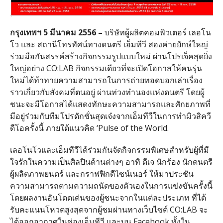
กรุงเทพฯ 5 มีนาคม 2556 –
บริษัทผู้ผลิตคอมพิวเตอร์ เลอโน
โว และ สถานีโทรทัศน์ทางดนตรี เอ็มทีวี สองค่ายยักษ์ใหญ่
ร่วมมือกั
นสรรค์สร้างกิจกรรมรูปแบบใหม่ ผ่านโปรเจ็คสุดยิ่ง
ใหญ่อย่าง CO:LAB กิจกรรมเดียวที่จะเปิดโอกาสให้
คนรุ่น
ใหม่ได้ท้
าทายความสามารถในการถ่
ายทอดบอกเล่าเรื่อง
ราวเกี่ยวกั
บสังคมที่ตนอยู่ ผ่านท่วงทำนองแห่งดนตรี โดยผู้
ชนะจะมีโอกาสได้แสดงทั
กษะความสามารถและศักยภาพที่
มี
อยู่ร่วมกับทีมโปรดักชั่นสุดเจ๋
งจากเอ็มทีวีในการทำมิวสิควี
ดี
โอครั้งนี้ ภายใต้แนวคิด ‘Pulse of the World.
เลอโนโวและเอ็มทีวีได้ร่วมกันจั
ดกิจกรรมพิเศษสำหรับผู้ที่มี
ใจรักในความเป็นศิลปินด้านต่างๆ อาทิ ดีเจ นักร้อง นักดนตรี
ผู้ผลิตภาพยนตร์ และกราฟฟิกดีไซน์เนอร์ ให้มาประชั
น
ความสามารถตามความถนัดของตั
วเองในการแข่งขันครั้งนี้
โดยผลงานอันโดดเด่นของผู้
ชนะจากในแต่ละประเภท ที่ได้
รับคะแนนโหวตสูงสุดจากผู้
ชมผ่านทางเว็บไซต์ CO:LAB จะ
ได้ออกอากาศในช่องเอ็มทีวี และบน Facebook ทั้งใน