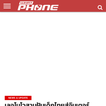
ข่าว
รีวิว
ทิป
แอพ
เกมส์
บทความ
COMPARISON
ติดต่อ
API
&
พลิ
เรา
NEW
ทริค
เคชั่น
NEWS & UPDATE
เลอโนโวสานฝันเด็กไทยสู่อินเตอร์