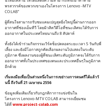
่นใหม่เหล่านี้ ให้ได้แสดงความสามารถที่จะมาท้
าทาย
พรสวรรค์
ของพวกเขาเองในโครงการ Lenovo -MTV
CO:LAB”
ผู้ที่สนใจสามารถรับชมแคมเปญสุ
ดยิ่งใหญ่นี้ผ่านการออก
อากาศที่
ช่องเอ็มทีวี โดยมิวสิควีดีโอที่ชนะเลิศจะได้
รับการ
ออกอากาศในประเทศไทยนานถึ
ง 8 สัปดาห์
ทั้งยังได้เข้าร่วมกิจกรรมเวิร์
คช็อปตลอดระยะเวลา 5 วันกับพี่
เลี้ยง และยังมีโอกาสถูกคัดเลื
อกผลงานไปแสดงในระดับ
ภูมิภาค ซึ่งผลงานของผู้ที่ชนะเลิศระดั
บภูมิภาคจะได้รับการ
ออกอากาศทั้
งในประเทศของตนและประเทศอื่
นๆในภูมิภาค
อีกด้วย
เริ่มลงมือเพื่อเป็นส่วนหนึ่
งในการเขย่าวงการดนตรีได้แล้ววั
นนี้ ถึงวันที่ 21 เมษายน 2556
ข้อมูลเพิ่มเติมเกี่ยวกับกฎกติ
กาการแข่งขันใน
โครงการ Lenovo-MTV CO:LAB สามารถเยี่ยมชม
ได้ที่
www.project-colab.com