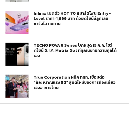
Infinix เปิดตัว HOT 70 สมาร์ตโฟน Entry-
Level ราคา 4,999 บาท ด้วยดีไซน์มีลูกเล่น
ชาร์จไว ทนทาน
TECNO POVA 8 Series ปักหมุด 15 ก.ค. โชว์
ดีไซน์ D.I.Y. Matrix Dot ที่คุณนิยามความคูลได้
เอง
True Corporation ผนึก ททท. เชื่อมต่อ
“สัญญาณแรง 5G” สู่มิติใหม่ของการท่องเที่ยว
เชิงอาหารไทย