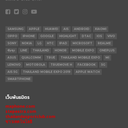
SAMSUNG
APPLE
HUAWEI
AIS
ANDROID
XIAOMI
OPPO
IPHONE
GOOGLE
HIGHLIGHT
DTAC
IOS
VIVO
SONY
NOKIA
LG
HTC
IPAD
MICROSOFT
REALME
ซัมซุง
LINE
THAILAND
HONOR
MOBILE EXPO
ONEPLUS
ASUS
QUALCOMM
TRUE
THAILAND MOBILE EXPO
MI
LENOVO
MOTOROLA
TRUEMOVE H
FACEBOOK
5G
AIS 5G
THAILAND MOBILE EXPO 2019
APPLE WATCH
SMARTPHONE
เว็บพันธมิตร
mxphone.com
stepextra.com
thailandesportclub.com
ข่าวเทคโนโลยี