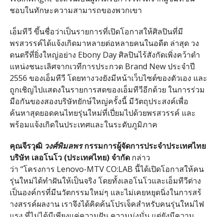
ชอบในทั
กษะความสามารถของพวกเขา
เอ็มทีวี ขึ้นชื่อว่าเป็นรายการที่เปิ
ดโอกาสให้ศิลปินที่มี
พรสวรรค์
ได้แจ้งเกิดมาหลายต่
อหลายคนในอดีต ล่าสุด วง
ด
นตรีที่ยิ่งใหญ่อย่าง Ebony Day ศิลปินไร้สังกัดเพิ่งคว้าตำ
แหน่
งชนะเลิศจากเวทีการประกวด Brand New ประจำปี
2556 ของเอ็มทีวี โดยทางวงยังมีหน้าเว็บไซต์ของตั
วเอง และ
ถูกเชิ
ญไปแสดงในรายการสดของเอ็มทีวีอี
กด้วย ในการร่วม
มือกันของสองบริษัทยั
กษ์ใหญ่ครั้งนี้ มีวัตถุประสงค์เพื่อ
ค้นหาสุ
ดยอดคนไทยรุ่นใหม่ที่เปี่ยมไปด้
วยพรสวรรค์ และ
พร้อมแจ้งเกิ
ดในประเทศและในระดับภูมิภาค
คุณจีรวุฒิ
วงศ์พิมลพร
กรรมการผ
ู้จัดการประจำประเทศไทย
บริษัท เลอโนโว
(
ประเทศไทย
)
จำกัด
กล่าว
ว่า “โครงการ Lenovo-MTV CO:LAB นี้ได้เปิดโอกาสให้คน
รุ่นใหม่
ได้ทำฝันให้เป็นจริง โดยทั้งเลอโนโวและเอ็มทีวีต่
าง
เป็นองค์กรที่มีนวัตกรรมใหม่ๆ และไม่เคยหยุดนิ่งในการสร้
างสรรค์ผลงาน เราจึงได้คิดค้นโปรเจ็คสำหรั
บคนรุ่นใหม่ไฟ
แรง ที่ไม่ได้มีเพียงแค่ความฝัน ความมุ่งมั่น แต่ยังมีความ