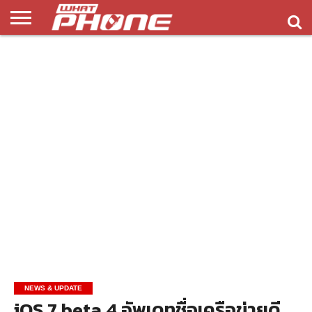
ข่าว
รีวิว
ทิป
แอพ
เกมส์
บทความ
COMPARISON
ติดต่อ
API
&
พลิ
เรา
NEW
ทริค
เคชั่น
NEWS & UPDATE
iOS 7 beta 4 อัพเดทชื่อเครือข่ายดี