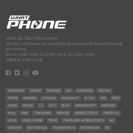
บริษัท เอ็ม วิชั่น จำกัด (มหาชน)
11/1 ซอย รามคำแหง 121 แขวงหัวหมาก เขตบางกะปี กรุงเทพฯ 10240
ประเทศไทย
โทร 0-2735-1201 , 0-2735-1202 , 0-2735-1204
แฟกซ์ 0-2735-2719.
SAMSUNG
APPLE
HUAWEI
AIS
ANDROID
XIAOMI
OPPO
IPHONE
GOOGLE
HIGHLIGHT
DTAC
IOS
VIVO
SONY
NOKIA
LG
HTC
IPAD
MICROSOFT
REALME
ซัมซุง
LINE
THAILAND
HONOR
MOBILE EXPO
ONEPLUS
ASUS
QUALCOMM
TRUE
THAILAND MOBILE EXPO
MI
LENOVO
MOTOROLA
TRUEMOVE H
FACEBOOK
5G