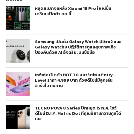
หลุดสเปกจอหลัง Xiaomi 18 Pro ใหญ่ขึ้น
เตรียมเปิดตัว กย.นี้
Samsung เปิดตัว Galaxy Watch Ultra2 และ
Galaxy Watch9 ปฏิวัติการดูแลสุขภาพเชิง
ป้องกันด้วย AI อัจฉริยะบนข้อมือ
Infinix เปิดตัว HOT 70 สมาร์ตโฟน Entry-
Level ราคา 4,999 บาท ด้วยดีไซน์มีลูกเล่น
ชาร์จไว ทนทาน
TECNO POVA 8 Series ปักหมุด 15 ก.ค. โชว์
ดีไซน์ D.I.Y. Matrix Dot ที่คุณนิยามความคูลได้
เอง