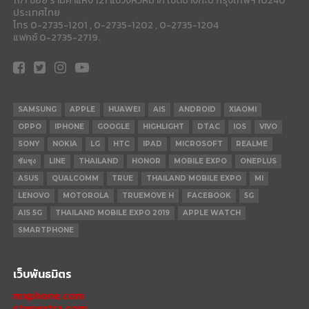
ประเทศไทย
โทร 0-2735-1201 , 0-2735-1202 , 0-2735-1204
แฟกซ์ 0-2735-2719.
SAMSUNG
APPLE
HUAWEI
AIS
ANDROID
XIAOMI
OPPO
IPHONE
GOOGLE
HIGHLIGHT
DTAC
IOS
VIVO
SONY
NOKIA
LG
HTC
IPAD
MICROSOFT
REALME
ซัมซุง
LINE
THAILAND
HONOR
MOBILE EXPO
ONEPLUS
ASUS
QUALCOMM
TRUE
THAILAND MOBILE EXPO
MI
LENOVO
MOTOROLA
TRUEMOVE H
FACEBOOK
5G
AIS 5G
THAILAND MOBILE EXPO 2019
APPLE WATCH
SMARTPHONE
เว็บพันธมิตร
mxphone.com
stepextra.com