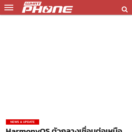
ข่าว
รีวิว
ทิป
แอพ
เกมส์
บทความ
COMPARISON
ติดต่อ
API
&
พลิ
เรา
NEW
ทริค
เคชั่น
NEWS & UPDATE
HarmonyOS ตัวกลางเชื่อมต่อเหนือ