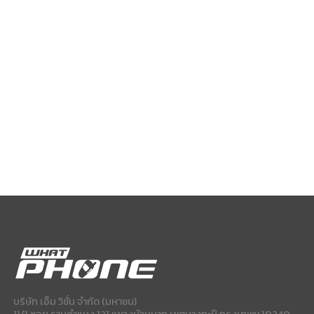
บริษัท เอ็ม วิชั่น จำกัด (มหาชน)
11/1 ซอย รามคำแหง 121 แขวงหัวหมาก เขตบางกะปี กรุงเทพฯ 10240