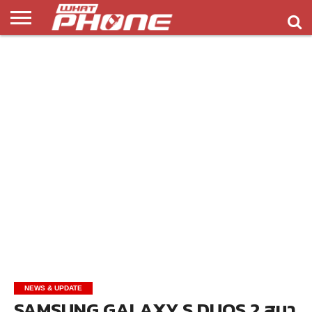
ข่าว
รีวิว
ทิป
แอพ
เกมส์
บทความ
COMPARISON
ติดต่อ
API
&
พลิ
เรา
NEW
ทริค
เคชั่น
NEWS & UPDATE
SAMSUNG GALAXY S DUOS 2 สมา