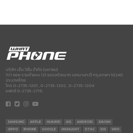
บริษัท เอ็ม วิชั่น จำกัด (มหาชน)
11/1 ซอย รามคำแหง 121 แขวงหัวหมาก เขตบางกะปี กรุงเทพฯ 10240
ประเทศไทย
โทร 0-2735-1201 , 0-2735-1202 , 0-2735-1204
แฟกซ์ 0-2735-2719.
SAMSUNG
APPLE
HUAWEI
AIS
ANDROID
XIAOMI
OPPO
IPHONE
GOOGLE
HIGHLIGHT
DTAC
IOS
VIVO