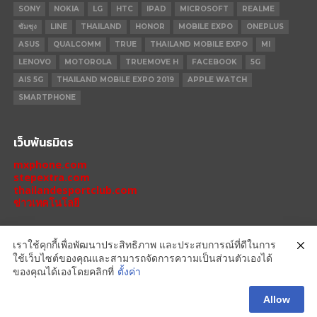
SONY
NOKIA
LG
HTC
IPAD
MICROSOFT
REALME
ซัมซุง
LINE
THAILAND
HONOR
MOBILE EXPO
ONEPLUS
ASUS
QUALCOMM
TRUE
THAILAND MOBILE EXPO
MI
LENOVO
MOTOROLA
TRUEMOVE H
FACEBOOK
5G
AIS 5G
THAILAND MOBILE EXPO 2019
APPLE WATCH
SMARTPHONE
เว็บพันธมิตร
mxphone.com
stepextra.com
thailandesportclub.com
ข่าวเทคโนโลยี
เราใช้คุกกี้เพื่อพัฒนาประสิทธิภาพ และประสบการณ์ที่ดีในการ
ใช้เว็บไซต์ของคุณและสามารถจัดการความเป็นส่วนตัวเองได้
IPHONE 14 PRO
IPHONE 14
IPHONE 11 PRO
IPHONE 11
XIAOMI
ของคุณได้เองโดยคลิกที่
ตั้งค่า
OPPO
HONOR
MOTOROLA
REALME
REDMI
Allow