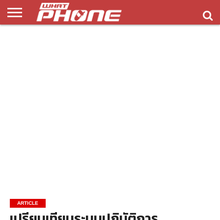
ข่าว
รีวิว
ทิป
แอพ
เกมส์
บทความ
COMPARISON
ติดต่อ
API
&
พลิ
เรา
NEW
ทริค
เคชั่น
ARTICLE
เปรียบเทียบระบบปฏิบัติการ