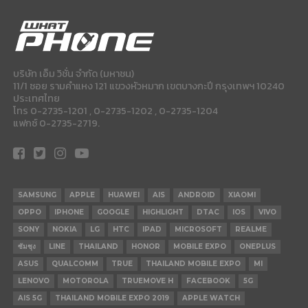
บริษัท เอ็ม วิชั่น จำกัด (มหาชน)
11/1 ซอย รามคำแหง 121 แขวงหัวหมาก เขตบางกะปี กรุงเทพฯ 10240
ประเทศไทย
โทร 0-2735-1201 , 0-2735-1202 , 0-2735-1204
แฟกซ์ 0-2735-2719.
SAMSUNG
APPLE
HUAWEI
AIS
ANDROID
XIAOMI
OPPO
IPHONE
GOOGLE
HIGHLIGHT
DTAC
IOS
VIVO
SONY
NOKIA
LG
HTC
IPAD
MICROSOFT
REALME
ซัมซุง
LINE
THAILAND
HONOR
MOBILE EXPO
ONEPLUS
ASUS
QUALCOMM
TRUE
THAILAND MOBILE EXPO
MI
LENOVO
MOTOROLA
TRUEMOVE H
FACEBOOK
5G
AIS 5G
THAILAND MOBILE EXPO 2019
APPLE WATCH